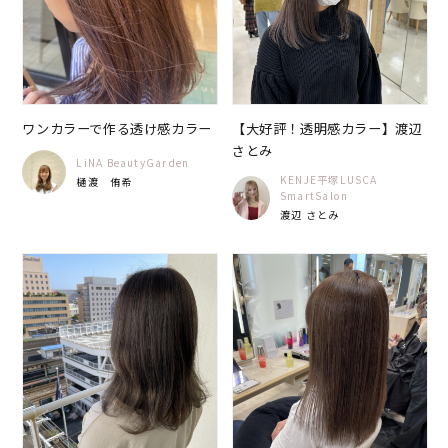
ワンカラーで作る透け感カラー
【大好評！透明感カラー】渡辺
さとみ
LiNA BeautyGarden
KENJE平塚LUSCA
樋渡 侑希
SmartSalon
渡辺 さとみ