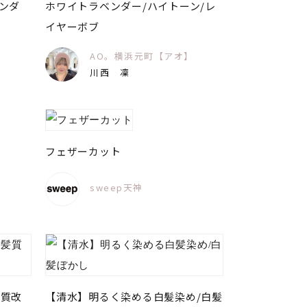
ンダ
ホワイトラベンダー/ハイトーン/レ
イヤーボブ
】
AO。横浜元町【アオ】
川西 凜
フェザーカット
sweep天神
髪質改
【清水】明るく染める白髪染め/白髪