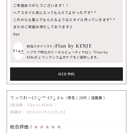
ご来店ありがとうございます！！
ヘアスタイル気に入ってもらえてよかったです^ ^
これからも喜んでもらえるようなスタイル作っていきます^ ^
またのご来店お待ちしております♪
Ayu
Flan by KENJE
担当スタイリスト /
ヘアケア特化のトータルビューティサロン『Flan by
KENJE'』ワンランク上のケアをご提供します。
WEB予約
てってれー(੭ु˙꒳​˙)੭ु
さん（男性 / 20代 / 造園業 ）
[担当者： Flan by KENJE ｜
投稿日： 2016-03-29 12:55:15]
総合評価
5
★
★
★
★
★