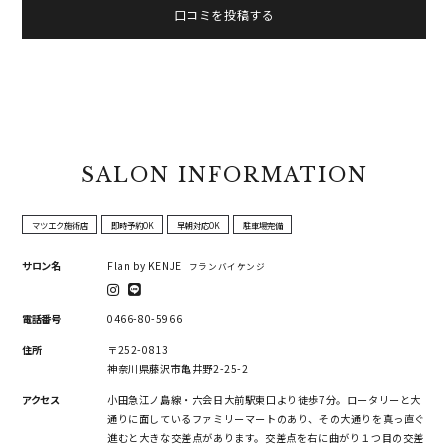
口コミを投稿する
SALON INFORMATION
マツエク施術店
即時予約OK
早朝対応OK
駐車場完備
サロン名
Flan by KENJE
フランバイケンジ
電話番号
0466-80-5966
住所
〒252-0813
神奈川県藤沢市亀井野2-25-2
アクセス
小田急江ノ島線・六会日大前駅東口より徒歩7分。ロータリーと大
通りに面しているファミリーマートのあり、その大通りを真っ直ぐ
進むと大きな交差点があります。交差点を右に曲がり１つ目の交差