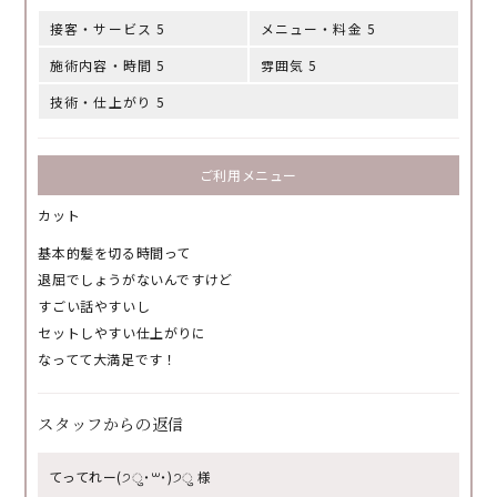
接客・サービス 5
メニュー・料金 5
施術内容・時間 5
雰囲気 5
技術・仕上がり 5
ご利用メニュー
カット
基本的髪を切る時間って
退屈でしょうがないんですけど
すごい話やすいし
セットしやすい仕上がりに
なってて大満足です！
スタッフからの返信
てってれー(੭ु˙꒳​˙)੭ु 様