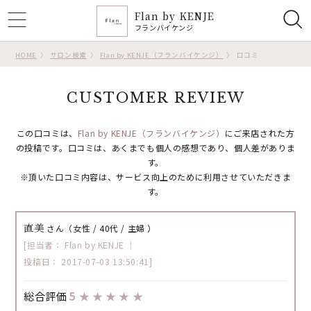
Flan by KENJE
ggle
フランバイケンジ
tion
HOME
サロン検索
Flan by KENJE（フランバイケンジ）
口コミ
CUSTOMER REVIEW
この口コミは、
Flan by KENJE（フランバイケンジ）
にご来店された方
の投稿です。
口コミは、あくまでも個人の感想であり、個人差がありま
す。
※頂いた口コミ内容は、サービス向上のために利用させていただきま
す。
直美
さん（女性 / 40代 / 主婦 ）
[担当者： Flan by KENJE ｜
投稿日： 2017-07-03 13:50:41]
総合評価
5
★
★
★
★
★