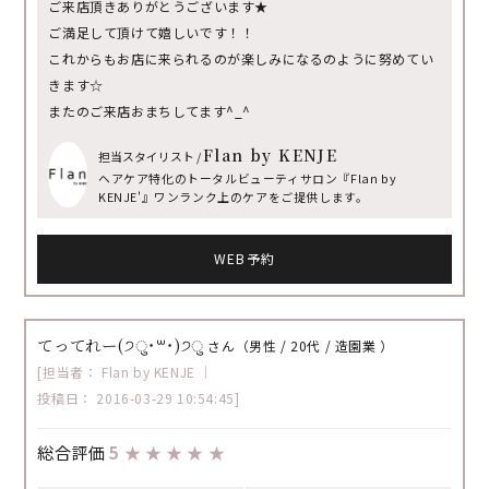
ご来店頂きありがとうございます★
ご満足して頂けて嬉しいです！！
これからもお店に来られるのが楽しみになるのように努めてい
きます☆
またのご来店おまちしてます^_^
Flan by KENJE
担当スタイリスト /
ヘアケア特化のトータルビューティサロン『Flan by
KENJE'』ワンランク上のケアをご提供します。
WEB予約
てってれー(੭ु˙꒳​˙)੭ु
さん（男性 / 20代 / 造園業 ）
[担当者： Flan by KENJE ｜
投稿日： 2016-03-29 10:54:45]
総合評価
5
★
★
★
★
★