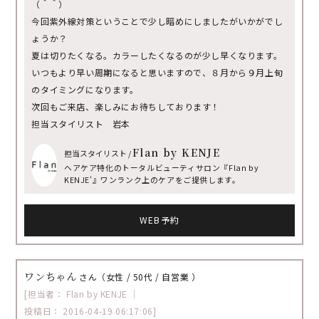
（＾＾）
今回紫外線対策ということで少し暗めにしましたがいかがでし
ょうか？
夏は切りたくなる。カラーしたくなるのが少し早くなります。
いつもより早い周期になると思いますので、８月から９月上旬
のタイミングになります。
次回もご来店、楽しみにお待ちしております！
担当スタイリスト 岩本
Flan by KENJE
担当スタイリスト /
ヘアケア特化のトータルビューティサロン『Flan by
KENJE'』ワンランク上のケアをご提供します。
WEB予約
ワンちゃん
さん（女性 / 50代 / 自営業 ）
[担当者： Flan by KENJE ｜
投稿日： 2016-04-19 06:17:06]