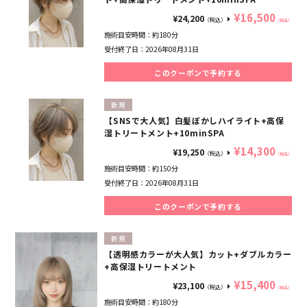
¥16,500
¥24,200
（税込）
（税込）
施術目安時間：
約180分
受付終了日：
2026年08月31日
このクーポンで予約する
新規
【SNSで大人気】白髪ぼかしハイライト+高保
湿トリートメント+10minSPA
¥14,300
¥19,250
（税込）
（税込）
施術目安時間：
約150分
受付終了日：
2026年08月31日
このクーポンで予約する
新規
【透明感カラーが大人気】カット+ダブルカラー
+高保湿トリートメント
¥15,400
¥23,100
（税込）
（税込）
施術目安時間：
約180分