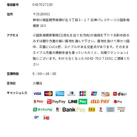
電話番号
0427027150
住所
〒2520001
神奈川県座間市相模が丘５丁目３−１７ 日神パレステージ小田急相
模原 103
アクセス
小田急相模原駅南口(改札を出て右方向)の階段を下りて右斜め前の
みずほ銀行方面の細い路地を進んで下さい。路地を抜けて串カツ田
中、正面にCoCo壱、エイブルがある交差点があります。そのまま
エイブル方面の横断歩道を渡っていただくと、右隣りマンション1
階にございます。わからなくなったら042-702-7150にご連絡くだ
さい
営業時間
9：00～18：00
定休日
火曜日
キャッシュレス