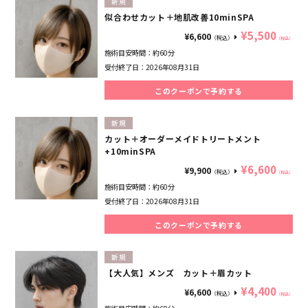
新規
似合わせカット＋地肌改善10minSPA
¥5,500
¥6,600
（税込）
（税込）
施術目安時間：
約60分
受付終了日：
2026年08月31日
このクーポンで予約する
新規
カット＋オーダーメイドトリートメント
+10minSPA
¥6,600
¥9,900
（税込）
（税込）
施術目安時間：
約60分
受付終了日：
2026年08月31日
このクーポンで予約する
新規
【大人気】メンズ カット＋眉カット
¥4,400
¥6,600
（税込）
（税込）