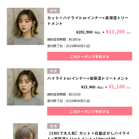
新規
カット＋ハイライトorインナー+高保湿トリー
トメント
¥13,200
¥201,900
（税込）
（税込）
施術目安時間：
約180分
受付終了日：
2026年08月31日
このクーポンで予約する
新規
ハイライトorインナー+高保湿トリートメント
¥1,100
¥15,400
（税込）
（税込）
施術目安時間：
約150分
受付終了日：
2026年08月31日
このクーポンで予約する
新規
【SNSで大人気】カット＋白髪ぼかしハイライ
ト+高保湿トリートメント+10minSPA