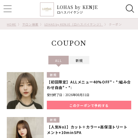
LOHAS by KENJE
ggle
ロハスバイケンジ
tion
HOME
サロン検索
LOHAS by KENJE（ロハスバイケンジ）
クーポン
COUPON
ALL
新規
新規
【初回限定】ALLメニュー40%OFF°・*:組み合
わせ自由°・*:
受付終了日：
2026年08月31日
このクーポンで予約する
新規
【人気No1】カット＋カラー+高保湿トリート
メント+10minSPA