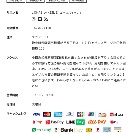
即時予約OK
早朝対応OK
駅徒歩５分以内
駐車場完備
サロン名
LOHAS by KENJE
ロハスバイケンジ
電話番号
0427027150
住所
〒2520001
神奈川県座間市相模が丘５丁目３−１７ 日神パレステージ小田急相
模原 103
アクセス
小田急相模原駅南口(改札を出て右方向)の階段を下りて右斜め前の
みずほ銀行方面の細い路地を進んで下さい。路地を抜けて串カツ田
中、正面にCoCo壱、エイブルがある交差点があります。そのまま
エイブル方面の横断歩道を渡っていただくと、右隣りマンション1
階にございます。わからなくなったら042-702-7150にご連絡くだ
さい
営業時間
9：00～18：00
定休日
火曜日
キャッシュレス