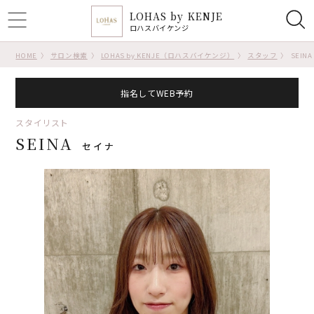
LOHAS by KENJE
ggle
ロハスバイケンジ
tion
HOME
サロン検索
LOHAS by KENJE（ロハスバイケンジ）
スタッフ
SEINA
指名してWEB予約
スタイリスト
SEINA
セイナ