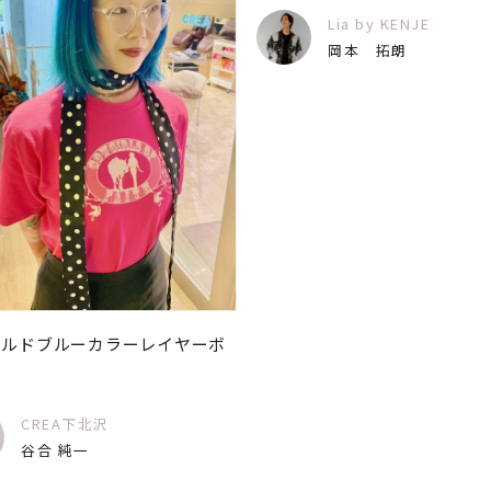
Lia by KENJE
岡本 拓朗
ラルドブルーカラーレイヤーボ
CREA下北沢
谷合 純一