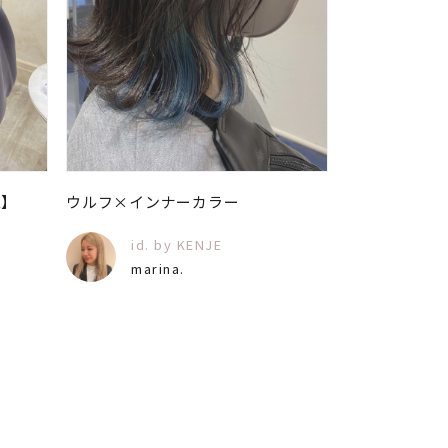
E】
ウルフ×インナーカラー
id. by KENJE
marina.