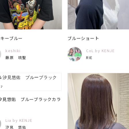
ーキーブルー
ブルーショート
keshiki
CoL by KENJE
藤原 琉聖
RIE
＆汐見悠佑 ブルーブラックカラ
Lia by KENJE
汐見 悠佑