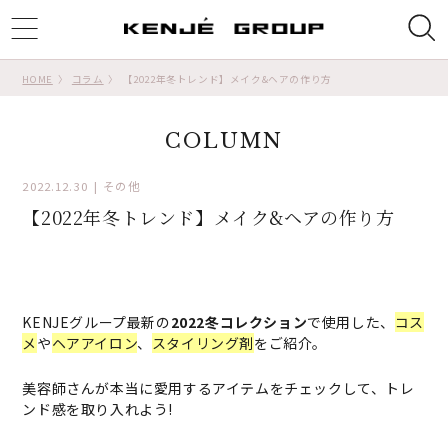
ggle
tion
HOME
コラム
【2022年冬トレンド】メイク&ヘアの作り方
COLUMN
2022.12.30
その他
【2022年冬トレンド】メイク&ヘアの作り方
KENJEグループ最新の
2022冬コレクション
で使用した、
コス
メ
や
ヘアアイロン
、
スタイリング剤
をご紹介。
美容師さんが本当に愛用するアイテムをチェックして、トレ
ンド感を取り入れよう!