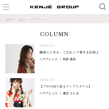
ggle
tion
HOME
コラム
ヘアアレンジ
COLUMN
2018.12.12
簡単にできる、こなれコテ巻きを伝授♪
ヘアアレンジ
｜ 阿部 美月
2018.11.23
【プロの技で造るアップスタイル】
ヘアアレンジ
｜ 渡辺 さとみ