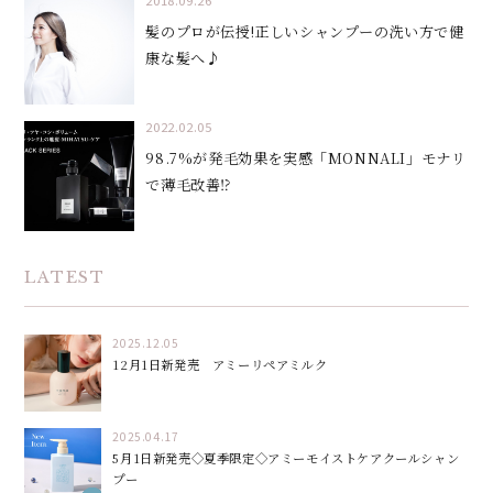
髪のプロが伝授!正しいシャンプーの洗い方で健
康な髪へ♪
2022.02.05
98.7%が発毛効果を実感「MONNALI」モナリ
で薄毛改善⁉
LATEST
2025.12.05
12月1日新発売 アミーリペアミルク
2025.04.17
5月1日新発売◇夏季限定◇アミーモイストケアクールシャン
プー