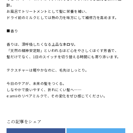
計
。
お風呂でトリートメントとして髪に栄養を補い、
ドライ前のミルクとしては熱の力を味方にして補修力を高めます。
■香り
香りは、深呼吸したくなる上品な
ネロリ
。
「天然の精神安定剤」といわれるほど心をやさしくほぐす芳香で、
髪だけでなく、1日のスイッチを切り替える時間にも寄り添います。
テクスチャーは軽やかなのに、毛先はしっとり。
今日のケアが、未来の髪をつくる。
しなやかで扱いやすく、折れにくい髪へ──
e:amiiのリペアミルクで、その変化をぜひ感じてください。
この記事をシェア