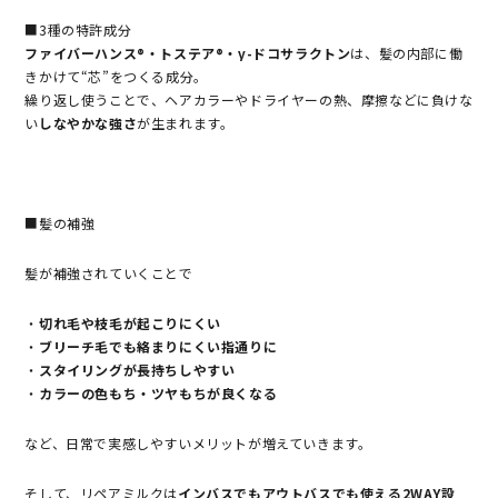
■3種の特許成分
ファイバーハンス®・トステア®・γ-ドコサラクトン
は、髪の内部に働
きかけて“芯”をつくる成分。
繰り返し使うことで、ヘアカラーやドライヤーの熱、摩擦などに負けな
い
しなやかな強さ
が生まれます。
■髪の補強
髪が補強されていくことで
・
切れ毛や枝毛が起こりにくい
・
ブリーチ毛でも絡まりにくい指通りに
・
スタイリングが長持ちしやすい
・
カラーの色もち・ツヤもちが良くなる
など、日常で実感しやすいメリットが増えていきます。
そして、リペアミルクは
インバスでもアウトバスでも使える2WAY設