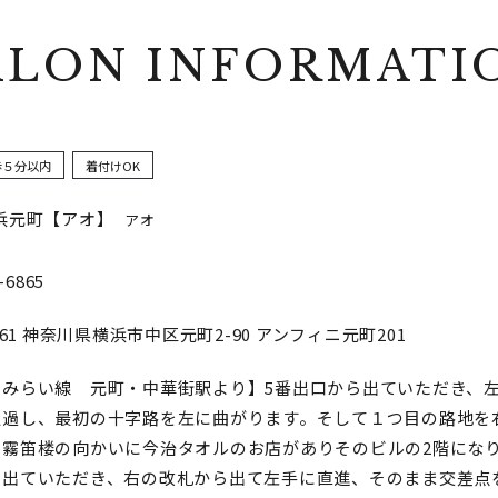
ALON INFORMATI
歩５分以内
着付けOK
浜元町【アオ】
アオ
-6865
61
神奈川県横浜市中区元町2-90 アンフィニ元町201
とみらい線 元町・中華街駅より】5番出口から出ていただき、
通過し、最初の十字路を左に曲がります。そして１つ目の路地を
と霧笛楼の向かいに今治タオルのお店がありそのビルの2階になり
ら出ていただき、右の改札から出て左手に直進、そのまま交差点