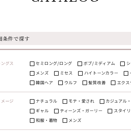
細条件で探す
レングス
セミロング/ロング
ボブ/ミディアム
シ
メンズ
ミセス
ハイトーンカラー
韓国ヘア
ウルフ
髪質改善
エクス
イメージ
ナチュラル
モテ・愛され
カジュアル
ギャル
ティーンズ・ガーリー
スタイリ
和服・着物
メンズ