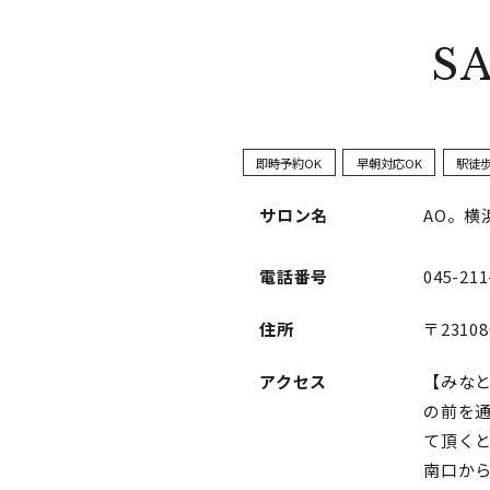
S
即時予約OK
早朝対応OK
駅徒
サロン名
AO。横
電話番号
045-211
住所
〒23108
アクセス
【みな
の前を
て頂く
南口か