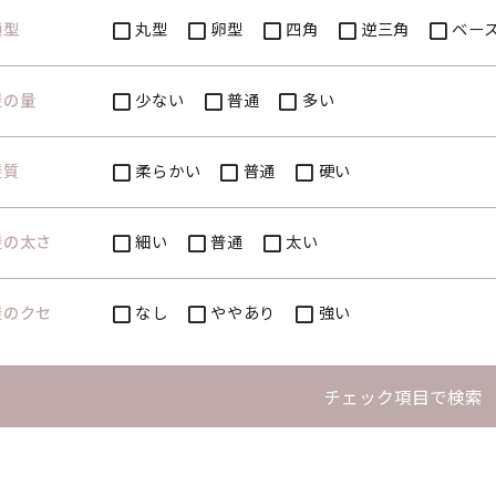
顔型
丸型
卵型
四角
逆三角
ベー
髪の量
少ない
普通
多い
髪質
柔らかい
普通
硬い
髪の太さ
細い
普通
太い
髪のクセ
なし
ややあり
強い
チェック項目で検索