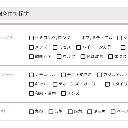
細条件で探す
レングス
セミロング/ロング
ボブ/ミディアム
シ
メンズ
ミセス
ハイトーンカラー
韓国ヘア
ウルフ
髪質改善
エクス
イメージ
ナチュラル
モテ・愛され
カジュアル
ギャル
ティーンズ・ガーリー
スタイリ
和服・着物
メンズ
顔型
丸型
卵型
四角
逆三角
ベー