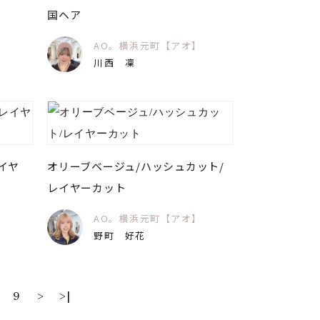
国ヘア
】
AO。横浜元町【アオ】
川西 凜
イヤ
オリーブベージュ/ハッシュカット/
レイヤーカット
】
AO。横浜元町【アオ】
野町 好花
9
>
>|