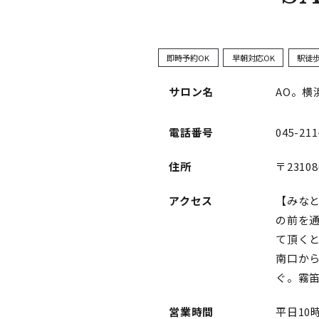
即時予約OK
早朝対応OK
駅徒
サロン名
AO。横
電話番号
045-211
住所
〒23108
アクセス
【みな
の前を
て頂く
南口か
ぐ。霧
営業時間
平日10時