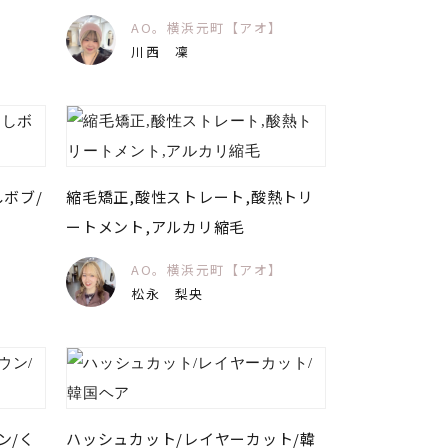
AO。横浜元町【アオ】
川西 凜
ボブ/
縮毛矯正,酸性ストレート,酸熱トリ
ートメント,アルカリ縮毛
】
AO。横浜元町【アオ】
松永 梨央
ン/く
ハッシュカット/レイヤーカット/韓