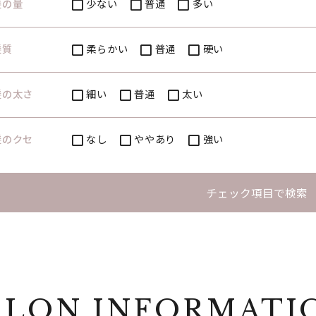
髪の量
少ない
普通
多い
髪質
柔らかい
普通
硬い
髪の太さ
細い
普通
太い
髪のクセ
なし
ややあり
強い
チェック項目で検索
ALON INFORMATI