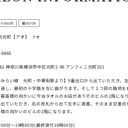
歩５分以内
着付けOK
浜元町【アオ】
アオ
-6865
61
神奈川県横浜市中区元町2-90 アンフィニ元町201
とみらい線 元町・中華街駅より】5番出口から出ていただき、
通過し、最初の十字路を左に曲がります。そして１つ目の路地を
と霧笛楼の向かいに今治タオルのお店がありそのビルの2階になり
ら出ていただき、右の改札から出て左手に直進、そのまま交差点
笛楼の向かいのビルの2階になります。
00分～19時00分(最終受付18時00分)