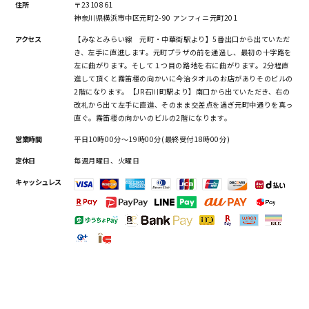
住所
〒2310861
神奈川県横浜市中区元町2-90 アンフィニ元町201
アクセス
【みなとみらい線 元町・中華街駅より】5番出口から出ていただ
き、左手に直進します。元町プラザの前を通過し、最初の十字路を
左に曲がります。そして１つ目の路地を右に曲がります。2分程直
進して頂くと霧笛楼の向かいに今治タオルのお店がありそのビルの
2階になります。【JR石川町駅より】南口から出ていただき、右の
改札から出て左手に直進、そのまま交差点を過ぎ元町中通りを真っ
直ぐ。霧笛楼の向かいのビルの2階になります。
営業時間
平日10時00分～19時00分(最終受付18時00分)
定休日
毎週月曜日、火曜日
キャッシュレス