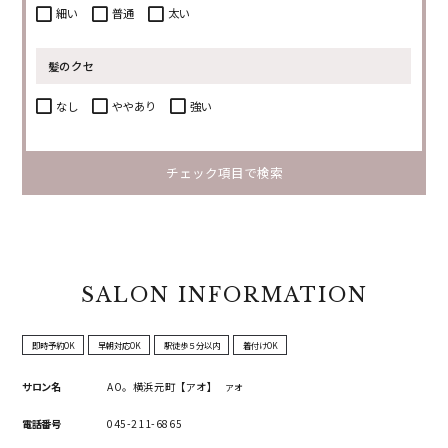
細い
普通
太い
髪のクセ
なし
ややあり
強い
チェック項目で検索
SALON INFORMATION
即時予約OK
早朝対応OK
駅徒歩５分以内
着付けOK
サロン名
AO。横浜元町【アオ】
アオ
電話番号
045-211-6865