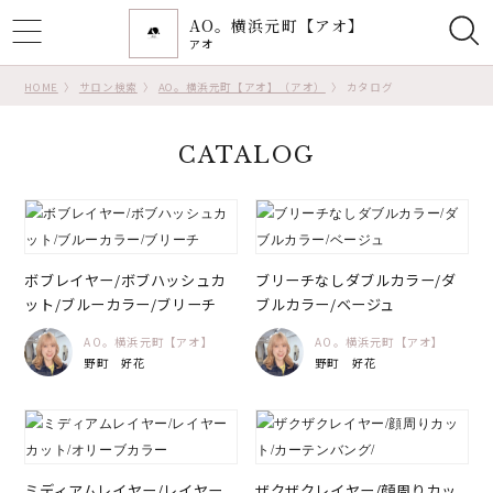
AO。横浜元町【アオ】
ggle
アオ
tion
HOME
サロン検索
AO。横浜元町【アオ】（アオ）
カタログ
CATALOG
ボブレイヤー/ボブハッシュカ
ブリーチなしダブルカラー/ダ
ット/ブルーカラー/ブリーチ
ブルカラー/ベージュ
AO。横浜元町【アオ】
AO。横浜元町【アオ】
野町 好花
野町 好花
ミディアムレイヤー/レイヤー
ザクザクレイヤー/顔周りカッ