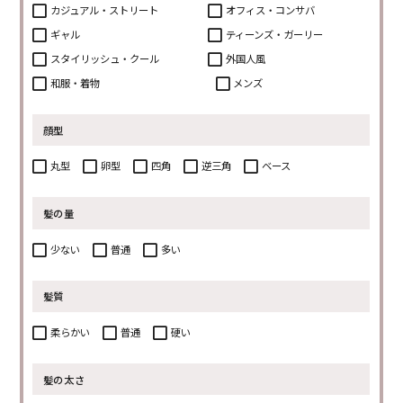
カジュアル・ストリート
オフィス・コンサバ
ギャル
ティーンズ・ガーリー
スタイリッシュ・クール
外国人風
和服・着物
メンズ
顔型
丸型
卵型
四角
逆三角
ベース
髪の量
少ない
普通
多い
髪質
柔らかい
普通
硬い
髪の太さ