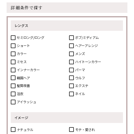
詳細条件で探す
レングス
セミロング/ロング
ボブ/ミディアム
ショート
ヘアーアレンジ
カラー
メンズ
ミセス
ハイトーンカラー
インナーカラー
パーマ
韓国ヘア
ウルフ
髪質改善
エクステ
浴衣
ネイル
アイラッシュ
イメージ
ナチュラル
モテ・愛され