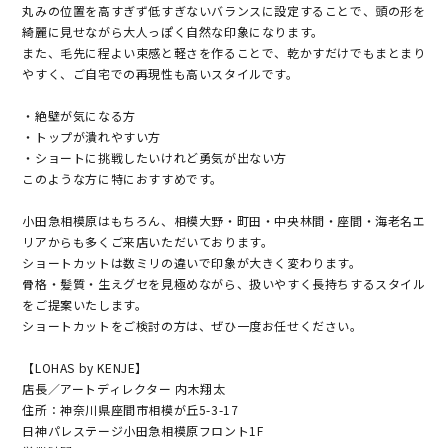
丸みの位置を高すぎず低すぎないバランスに設定することで、頭の形を
綺麗に見せながら大人っぽく自然な印象になります。
また、毛先に程よい束感と軽さを作ることで、乾かすだけでもまとまり
やすく、ご自宅での再現性も高いスタイルです。
・絶壁が気になる方
・トップが潰れやすい方
・ショートに挑戦したいけれど勇気が出ない方
このような方に特におすすめです。
小田急相模原はもちろん、相模大野・町田・中央林間・座間・海老名エ
リアからも多くご来店いただいております。
ショートカットは数ミリの違いで印象が大きく変わります。
骨格・髪質・生えグセを見極めながら、扱いやすく長持ちするスタイル
をご提案いたします。
ショートカットをご検討の方は、ぜひ一度お任せください。
【LOHAS by KENJE】
店長／アートディレクター 内木翔太
住所：神奈川県座間市相模が丘5-3-17
日神パレステージ小田急相模原フロント1F