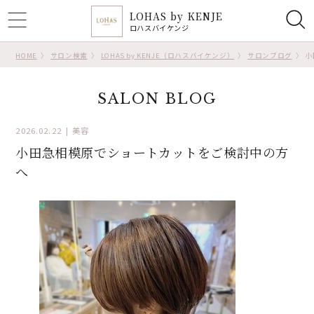
LOHAS by KENJE
ggle
ロハスバイケンジ
tion
HOME
サロン検索
LOHAS by KENJE（ロハスバイケンジ）
サロンブログ
小
SALON BLOG
2026.02.22
美容
小田急相模原でショートカットをご検討中の方
へ