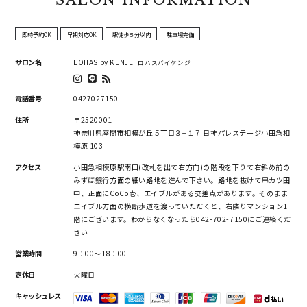
SALON INFORMATION
即時予約OK
早朝対応OK
駅徒歩５分以内
駐車場完備
サロン名
LOHAS by KENJE
ロハスバイケンジ
電話番号
0427027150
住所
〒2520001
神奈川県座間市相模が丘５丁目３−１７ 日神パレステージ小田急相
模原 103
アクセス
小田急相模原駅南口(改札を出て右方向)の階段を下りて右斜め前の
みずほ銀行方面の細い路地を進んで下さい。路地を抜けて串カツ田
中、正面にCoCo壱、エイブルがある交差点があります。そのまま
エイブル方面の横断歩道を渡っていただくと、右隣りマンション1
階にございます。わからなくなったら042-702-7150にご連絡くだ
さい
営業時間
9：00～18：00
定休日
火曜日
キャッシュレス